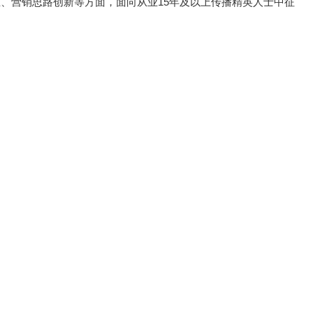
维、营销思路创新等方面，面向从业15年及以上传播精英人士中征