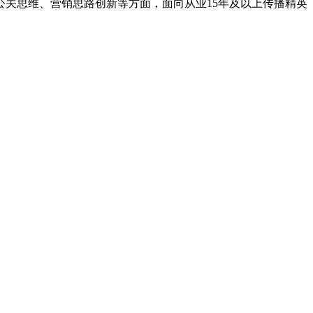
、公关思维、营销思路创新等方面，面向从业15年及以上传播精英