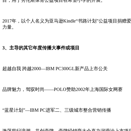
目，用于劳伦斯体育公益项目在希望小学的开展。
2017年，以个人名义为亚马逊Kindle“书路计划”公益
力量。
3、主导的其它年度传播大事件或项目
超越自我 跨越2000—IBM PC300GL新产品上市公关
品牌魅力，驾驭时尚——POLO赞助2002年上海国际女网赛
“蓝星计划”—IBM PC进军二、三级城市整合营销传播
激荡世纪浪潮，共创壳牌—壳牌经销商大会喜力润滑油上市项