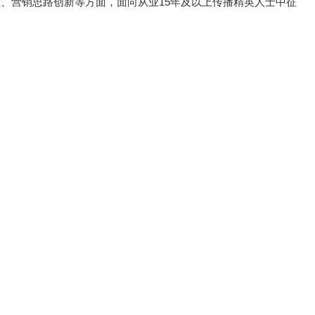
维、营销思路创新等方面，面向从业15年及以上传播精英人士中征